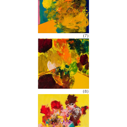
(7)
(8)